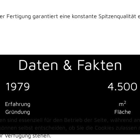
er Fertigung garantiert eine konstante Spitzenqualitä
Daten & Fakten
1979
4.500
2
Erfahrung
m
Gründung
Fläche
en sind essenziell für den Betrieb der Seite, während a
können selbst entscheiden, ob Sie die Cookies zulassen
ur Verfügung stehen.